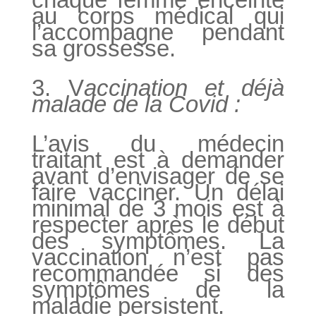
au corps médical qui
l’accompagne pendant
sa grossesse.
3. V
accination et déjà
malade de la Covid :
L’avis du médecin
traitant est à demander
avant d’envisager de se
faire vacciner. Un délai
minimal de 3 mois est à
respecter après le début
des symptômes. La
vaccination n’est pas
recommandée si des
symptômes de la
maladie persistent.