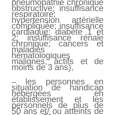
pneumopathie chronique
obstructive; insuffisance
respiratoire;
hypertension artérielle
compliquée; insuffisance
cardiaque; diabète 1 et
2; insuffisance rénale
chronique; cancers et
maladies
hématologiques
malignes, actifs et de
moins de 3 ans),
– les personnes en
situation de handicap
hébergées en
établissement et les
personnels de plus de
50 ans et/ ou atteints de