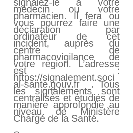
signalez-le à votre
médecin ou votre
pharmacien. Il fera ou
vous pourrez faire une
déclaration par
ordinateur de cet
incident, auprès du
centre de
pharmacovigilance de
votre région. L’adresse
est :
https://signalement.soci
al-sante.gouv.fr . Tous
les signalements sont
centralisés et étudiés de
manière approfondie au
niveau de Ministère
Chargé de la Santé.