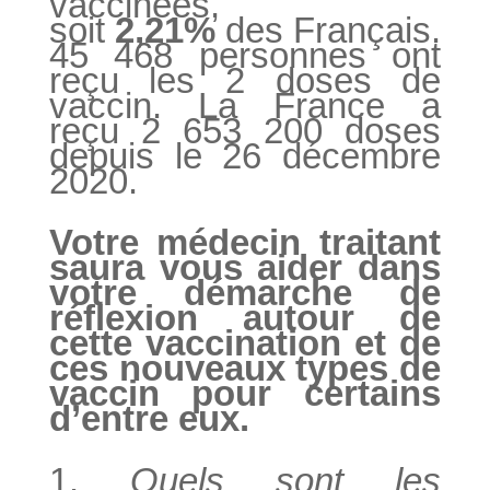
vaccinées,
soit
2,21%
des Français.
45 468 personnes ont
reçu les 2 doses de
vaccin. La France a
reçu 2 653 200 doses
depuis le 26 décembre
2020.
Votre médecin traitant
saura vous aider dans
votre démarche de
réflexion autour de
cette vaccination et de
ces nouveaux types de
vaccin pour certains
d’entre eux.
Quels sont les