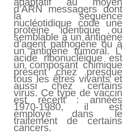
adaptatif au moyen
d’ARN messagers dont
la séquence
nucléotidique code une
protéine identique ou
semblable à un antigène
d’agent pathogène ou à
un antigène tumoral. L’
acide ribonucléique est
un composant chimique
présent chez presque
tous les êtres vivants et
aussi chez certains
virus. Ce type de vaccin
est récent : années
1970-1980, il est
employé dans le
traitement de certains
cancers.