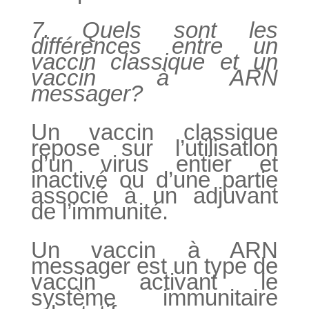
7. Quels sont les
différences entre un
vaccin classique et un
vaccin à ARN
messager?
Un vaccin classique
repose sur l’utilisation
d’un virus entier et
inactivé ou d’une partie
associé à un adjuvant
de l’immunité.
Un vaccin à ARN
messager est un type de
vaccin activant le
système immunitaire