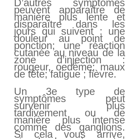
D’autres symptômes
peuvent apparaître de
manière plus lente et
disparaître dans les
jours qui suivent : une
douleur au point de
ponction; une réaction
cutanée au niveau de la
zone d’injection :
rougeur, oedème; maux
de tête; fatigue ; fièvre.
Un 3e type de
symptômes peut
survenir plus
tardivement ou de
manière plus intense
comme des ganglions.
Si cela vous arrive,