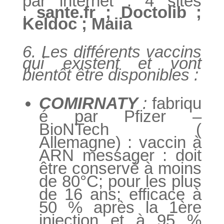
par internet : 4 sites
:
sante.fr ; Doctolib ;
Keldoc ; Maiia
6. Les différents vaccins
qui existent et vont
bientôt être disponibles :
COMIRNATY
:
fabriqu
é par Pfizer –
BioNTech (
Allemagne) : vaccin à
ARN messager : doit
être conservé à moins
de 80°C; pour les plus
de 16 ans; efficace à
50 % après la 1ère
injection et à 95 %