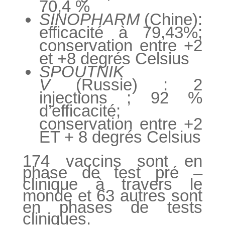
70,4 %
SINOPHARM
(Chine):
efficacité à 79,43%;
conservation entre +2
et +8 degrés Celsius
SPOUTNIK
V
(Russie) : 2
injections ; 92 %
d’efficacité;
conservation entre +2
ET + 8 degrés Celsius
174 vaccins sont en
phase de test pré –
clinique à travers le
monde et 63 autres sont
en phases de tests
cliniques.