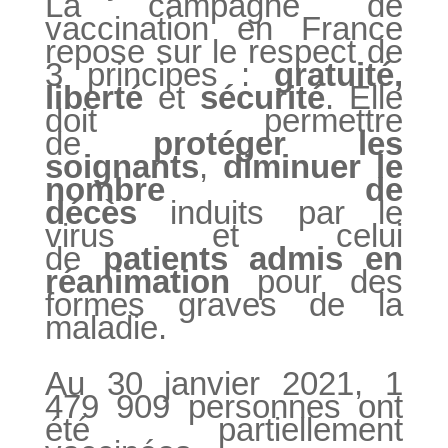
La campagne de
vaccination en France
repose sur le respect de
3 principes :
gratuité,
liberté
et
sécurité
. Elle
doit permettre
de
protéger les
soignants
,
diminuer le
nombre de
décès
induits par le
virus et celui
de
patients admis en
réanimation
pour des
formes graves de la
maladie.
Au 30 janvier 2021, 1
479 909 personnes ont
été partiellement