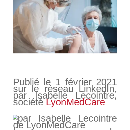
Publié le 1 février 2021
sur le réseau LinkedIn,
par Isabelle Lecointre,
société
LyonMedCare