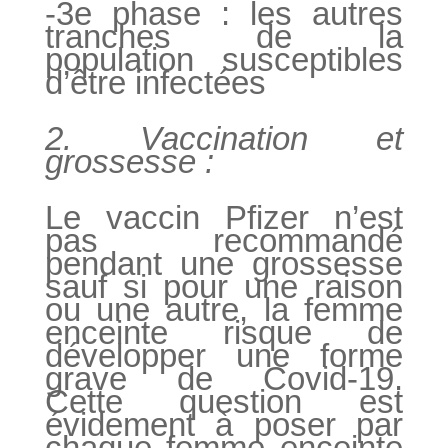
-3e phase : les autres
tranches de la
population susceptibles
d’être infectées
2. Vaccination et
grossesse :
Le vaccin Pfizer n’est
pas recommandé
pendant une grossesse
sauf si pour une raison
ou une autre, la femme
enceinte risque de
développer une forme
grave de Covid-19.
Cette question est
évidement à poser par
chaque femme enceinte