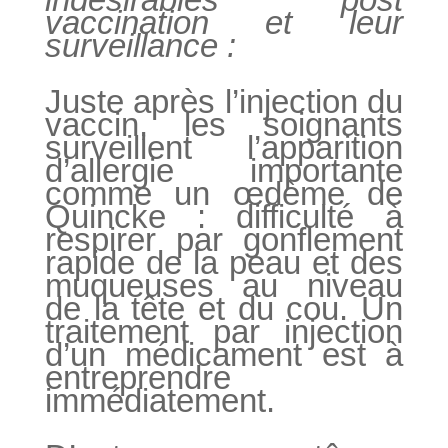
vaccination et leur
surveillance :
Juste après l’injection du
vaccin, les soignants
surveillent l’apparition
d’allergie importante
comme un œdème de
Quincke : difficulté à
respirer par gonflement
rapide de la peau et des
muqueuses au niveau
de la tête et du cou. Un
traitement par injection
d’un médicament est à
entreprendre
immédiatement.