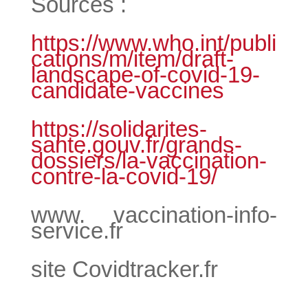
Sources :
https://www.who.int/publi
cations/m/item/draft-
landscape-of-covid-19-
candidate-vaccines
https://solidarites-
sante.gouv.fr/grands-
dossiers/la-vaccination-
contre-la-covid-19/
www. vaccination-info-
service.fr
site Covidtracker.fr