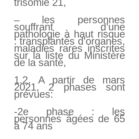
trisomie 21,
– les personnes
souffrant d’une
pathologie à haut risque
: transplantés d’organes,
maladies rares inscrites
sur la liste du Ministère
de la santé,
1.2. A partir de mars
2021, 2 phases sont
prévues:
-2e phase : les
personnes âgées de 65
à 74 ans