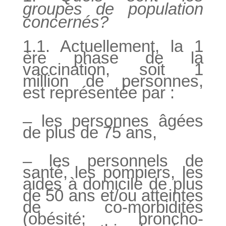
groupes de population
concernés?
1.1. Actuellement, la 1
ère phase de la
vaccination, soit 1
million de personnes,
est représentée par :
– les personnes âgées
de plus de 75 ans,
– les personnels de
santé, les pompiers, les
aides à domicile de plus
de 50 ans et/ou atteintes
de co-morbidités
(obésité; broncho-